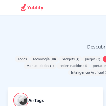
Yublify
Descubre
Todos
Tecnología
Gadgets
Juegos
(10)
(4)
(2)
Manualidades
recien nacidos
portatil
(1)
(1)
Inteligencia Artificial
(
AirTags