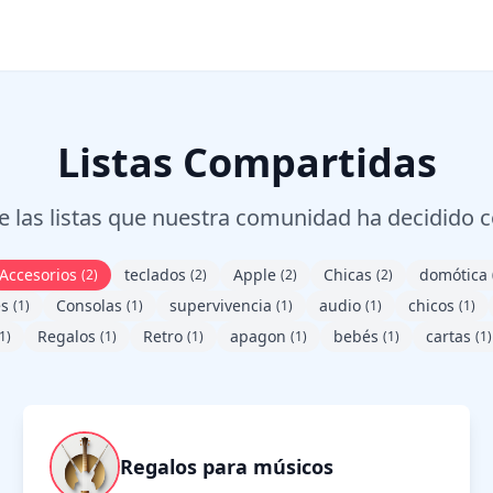
Listas Compartidas
 las listas que nuestra comunidad ha decidido 
Accesorios
teclados
Apple
Chicas
domótica
(2)
(2)
(2)
(2)
es
Consolas
supervivencia
audio
chicos
(1)
(1)
(1)
(1)
(1)
Regalos
Retro
apagon
bebés
cartas
1)
(1)
(1)
(1)
(1)
(1)
Regalos para músicos