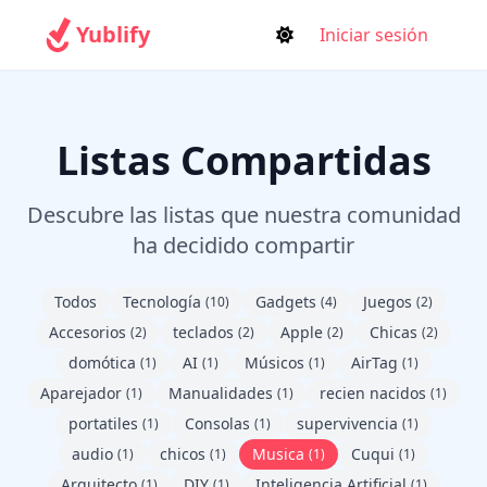
Yublify
Iniciar sesión
Listas Compartidas
Descubre las listas que nuestra comunidad
ha decidido compartir
Todos
Tecnología
Gadgets
Juegos
(10)
(4)
(2)
Accesorios
teclados
Apple
Chicas
(2)
(2)
(2)
(2)
domótica
AI
Músicos
AirTag
(1)
(1)
(1)
(1)
Aparejador
Manualidades
recien nacidos
(1)
(1)
(1)
portatiles
Consolas
supervivencia
(1)
(1)
(1)
audio
chicos
Musica
Cuqui
(1)
(1)
(1)
(1)
Arquitecto
DIY
Inteligencia Artificial
(1)
(1)
(1)