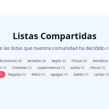
Listas Compartidas
 las listas que nuestra comunidad ha decidido 
Accesorios
teclados
Apple
Chicas
domótica
(2)
(2)
(2)
(2)
es
Consolas
supervivencia
audio
chicos
(1)
(1)
(1)
(1)
(1)
Regalos
Retro
apagon
bebés
cartas
1)
(1)
(1)
(1)
(1)
(1)