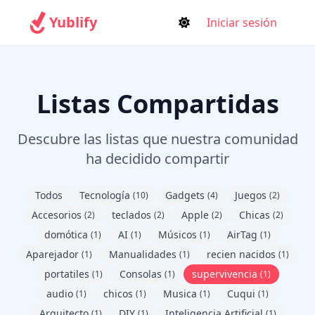
Yublify
Iniciar sesión
Listas Compartidas
Descubre las listas que nuestra comunidad
ha decidido compartir
Todos
Tecnología
Gadgets
Juegos
(10)
(4)
(2)
Accesorios
teclados
Apple
Chicas
(2)
(2)
(2)
(2)
domótica
AI
Músicos
AirTag
(1)
(1)
(1)
(1)
Aparejador
Manualidades
recien nacidos
(1)
(1)
(1)
portatiles
Consolas
supervivencia
(1)
(1)
(1)
audio
chicos
Musica
Cuqui
(1)
(1)
(1)
(1)
Arquitecto
DIY
Inteligencia Artificial
(1)
(1)
(1)