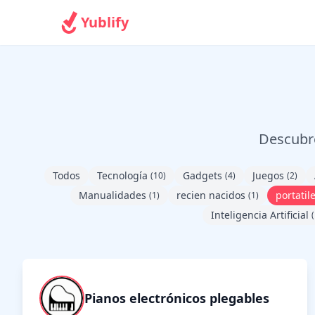
Yublify
Descubre
Todos
Tecnología
Gadgets
Juegos
(10)
(4)
(2)
Manualidades
recien nacidos
portatil
(1)
(1)
Inteligencia Artificial
(
Pianos electrónicos plegables